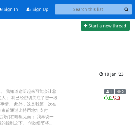
Sign In
Sign Up
Start a new thread
18 Jan '23
。 我知道这听起来可能会让您
1
0
人； 我已经密切关注了您一段
0
0
事情。 此外，这是我第一次在
结束前通过比特币地址支付
或者你决定我们在哪里见面； 我再说一
的控制之下。 付款细节将
…