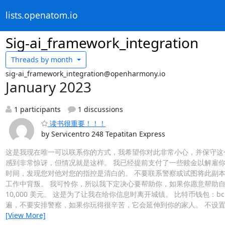
lists.openatom.io
Sig-ai_framework_integration
Threads by
month
sig-ai_framework_integration@openharmony.io
January 2023
1 participants
1 discussions
读书很重要！！！
by Servicentro 248 Tepatitan Express
这是我现在唯一可以联系你的方式，我希望你对此非常小心，并保守这
感到非常惊讶，但情况就是这样。 我已经提前支付了一些赎金以解雇你
时间，发现您对他对您的指控是清白的。 不要联系警察或试图将此副
工作中背叛。 我可怜你，所以我下定决心要帮助你，如果你愿意帮助
10,000 美元。 这是为了让我在给你信息时离开城镇。 比特币钱包：bc1qez
遍，不要安排警察，如果你玩得很辛苦，它会延伸到你的家人。 不设置
[View More]