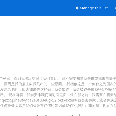
Manage this list
个秘密，直到我腾出空间让我们看到。 你不需要知道我是谁或我来自哪里
，原因是我的雇主向我列出的一些原因。 我相信这是一个你称之为朋友的
本发送给他们，因为如果你这样做，我会知道，我会被迫去做我得到报酬的
自己。 现在听着，我会安排我们面对面见面，但在那之前，我需要在明天
55j3he8tvylca2e3su3eugxv2lpksxexzer4 我会去你家，
任何摄像头遮挡我们或设置任何磁带记录我们的谈话； 我的雇主现在在我